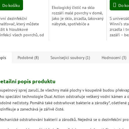
z
Do košíku
Do ko
Ekologický čistič na sklo
5
rozzáří malé povrchy v domě,
zdiček.
hvězdiček.
ivní dezinfekční
jako je sklo, zrcadla, lakovaný
S univerzá
ašťovač, který můžete
nábytek, spotřebiče a
Winni’s sta
žít k hloubkové
dlaždice. Díky efektu proti
zrcadla i 
infekci všech povrchů, od
odkapávání pomáhá
zazáří – b
h nejmastnějších až po ty,
udržovat povrchy...
kompromisů
 jsou nečistoty
přírodě i 
odolnější (trouby a
ráky,...
opis
Podobné (8)
Související soubory (1)
Hodnocení (3)
etailní popis produktu
oupelnový sprej zaručí, že všechny malé plochy v koupelně budou překvapi
eho speciální technologie Dual Action odstraňuje veškerý vodní kámen a 
 odolné nečistoty. Pomáhá také odstraňovat bakterie a zárodky*, ošetřené 
zinfikuje a zanechává je zářivě čisté.
Mechanické odstraňování bakterií a zárodků. Nejedná se o dezinfekční pro