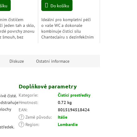
z
šíku
Do košíku
5
hvězdiček.
lním čističem
Ideální pro kompletní péči
čí jeden tah a sklo,
o vaše WC a dokonale
tvrdé povrchy znovu
kombinuje čisticí sílu
ez šmouh, bez
Chanteclairu s dezinfekčním
, s respektem k
prostředkem pro odstranění
pokožce.
zárodků a bakterií*. Jeho
speciální složení...
Diskuze
Ostatní informace
Doplňkové parametry
Kategorie
:
Čisticí prostředky
vě čisté.
odstraňuje
Hmotnost
:
0.72 kg
plochy
EAN
:
8015194518424
?
Země původu
:
Itálie
?
Region
:
Lombardie
středek.