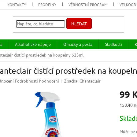
KONTAKTY
PRODEJNY
VĚRNOSTNÍ PROGRAM
VELKOOB
HLEDAT
va
Alkoholické nápoje
Omáčky a pesta
Sladkosti
R
teclair čistící prostředek na koupelny 625ml
anteclair čistící prostředek na koupel
ěrné
dnocení
Podrobnosti hodnocení
Značka:
Chanteclair
ocení
99 
uktu
Měrná
158,40 Kč
cena:
Skla
iček.
Můžeme d