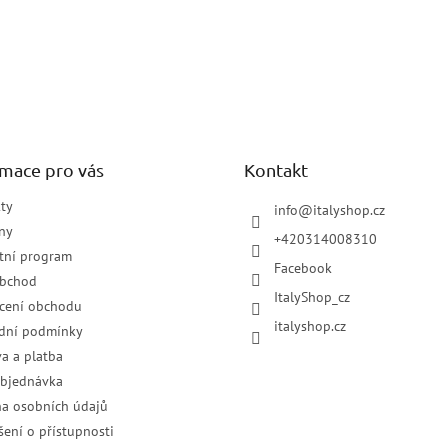
rmace pro vás
Kontakt
ty
info
@
italyshop.cz
ny
+420314008310
tní program
Facebook
obchod
ItalyShop_cz
cení obchodu
italyshop.cz
dní podmínky
a a platba
objednávka
a osobních údajů
šení o přístupnosti