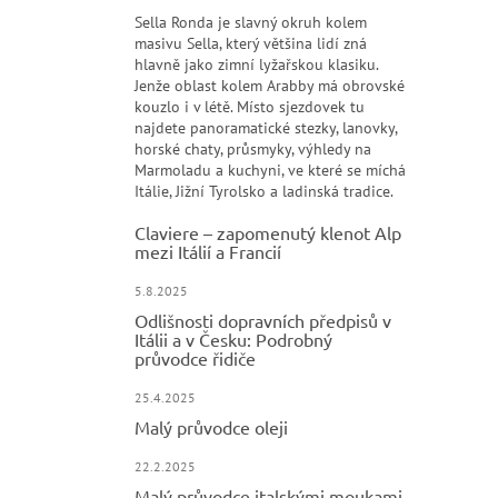
Sella Ronda je slavný okruh kolem
masivu Sella, který většina lidí zná
hlavně jako zimní lyžařskou klasiku.
Jenže oblast kolem Arabby má obrovské
kouzlo i v létě. Místo sjezdovek tu
najdete panoramatické stezky, lanovky,
horské chaty, průsmyky, výhledy na
Marmoladu a kuchyni, ve které se míchá
Itálie, Jižní Tyrolsko a ladinská tradice.
Claviere – zapomenutý klenot Alp
mezi Itálií a Francií
5.8.2025
Odlišnosti dopravních předpisů v
Itálii a v Česku: Podrobný
průvodce řidiče
25.4.2025
Malý průvodce oleji
22.2.2025
Malý průvodce italskými moukami