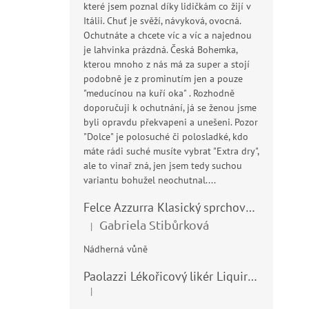
které jsem poznal díky lidičkám co žijí v
Itálii. Chuť je svěží, návyková, ovocná.
Ochutnáte a chcete víc a víc a najednou
je lahvinka prázdná. Česká Bohemka,
kterou mnoho z nás má za super a stojí
podobně je z prominutím jen a pouze
"meducínou na kuří oka" . Rozhodně
doporučuji k ochutnání, já se ženou jsme
byli opravdu překvapeni a unešeni. Pozor
"Dolce" je polosuché či polosladké, kdo
máte rádi suché musíte vybrat "Extra dry",
ale to vinař zná, jen jsem tedy suchou
variantu bohužel neochutnal....
Felce Azzurra Klasický sprchový gel - doccia gel 400ml
Gabriela Stibůrková
|
Hodnocení produktu je 5 z 5 hvězdiček.
Nádherná vůně
Paolazzi Lékořicový likér Liquirizia 24% 0,7L
|
Hodnocení produktu je 5 z 5 hvězdiček.