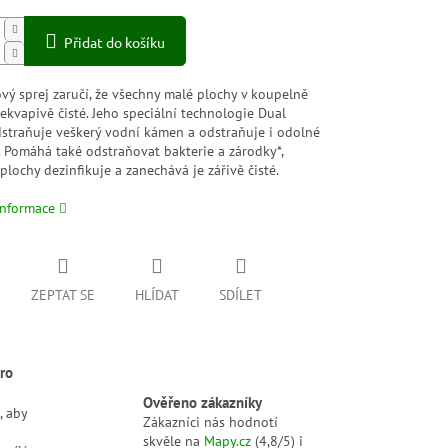
Přidat do košíku
vý sprej zaručí, že všechny malé plochy v koupelně
kvapivě čisté. Jeho speciální technologie Dual
dstraňuje veškerý vodní kámen a odstraňuje i odolné
. Pomáhá také odstraňovat bakterie a zárodky*,
plochy dezinfikuje a zanechává je zářivě čisté.
informace
ZEPTAT SE
HLÍDAT
SDÍLET
ro
Ověřeno zákazníky
, aby
Zákazníci nás hodnotí
skvěle na
Mapy.cz
(4,8/5) i