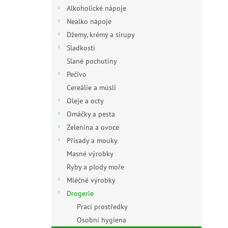
n
Alkoholické nápoje
e
Nealko nápoje
l
Džemy, krémy a sirupy
Sladkosti
Slané pochutiny
Pečivo
Cereálie a müsli
Oleje a octy
Omáčky a pesta
Zelenina a ovoce
Přísady a mouky
Masné výrobky
Ryby a plody moře
Mléčné výrobky
Drogerie
Prací prostředky
Osobní hygiena