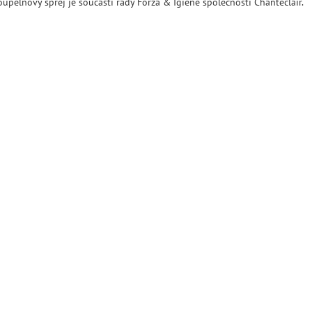
oupelnový sprej je součástí řady Forza & Igiene společnosti Chanteclair.