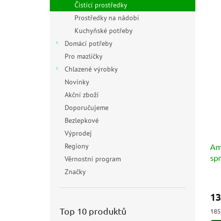
Čistící prostředky
Prostředky na nádobí
Kuchyňské potřeby
Domácí potřeby
Pro mazlíčky
Chlazené výrobky
Novinky
Akční zboží
Doporučujeme
Bezlepkové
Výprodej
Regiony
Am
spr
Věrnostní program
(de
Značky
sgr
Prů
hod
ml
13
pro
je
Top 10 produktů
Měr
185,
5,0
cen