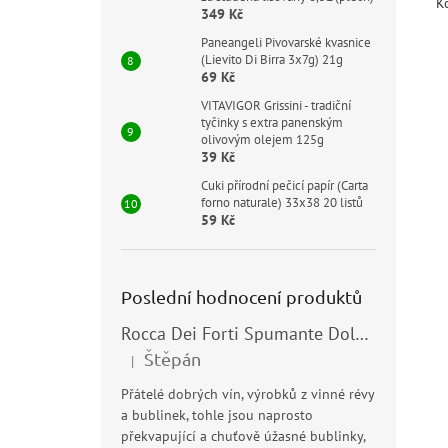
K
349 Kč
Paneangeli Pivovarské kvasnice
(Lievito Di Birra 3x7g) 21g
69 Kč
VITAVIGOR Grissini - tradiční
tyčinky s extra panenským
olivovým olejem 125g
39 Kč
Cuki přírodní pečicí papír (Carta
forno naturale) 33x38 20 listů
59 Kč
Poslední hodnocení produktů
Rocca Dei Forti Spumante Dolce 11,5% 0,75l
Štěpán
|
Hodnocení produktu je 5 z 5 hvězdiček.
Přátelé dobrých vín, výrobků z vinné révy
a bublinek, tohle jsou naprosto
překvapující a chuťově úžasné bublinky,