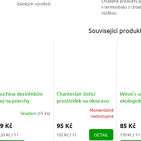
Chlazené produkty 
italských výrobců.
v termoobalu s chlad
vložkou.
Související produk
uchina dezinfekční
Chanteclair čistící
Winni's u
ej na povrchy
prostředek na okna eco
ekologický
sinfettante
Vetri 625ml
tvrdé pov
Momentálně
Skladem
(
>5 ks
)
assatore attivo) 750
měrné
Průměrné
Detergen
nedostupné
nocení
hodnocení
Spray 50
9 Kč
95 Kč
85 Kč
duktu
produktu
je
ná
Měrná
Měrná
33 Kč / 1 l
152 Kč / 1 l
DETAIL
170 Kč / 1 l
5,0
a:
cena:
cena: