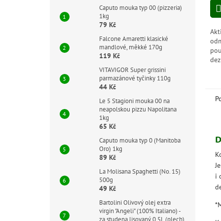
z
Caputo mouka typ 00 (pizzeria)
5
1kg
hvě
79 Kč
Akt
Falcone Amaretti klasické
odm
mandlové, měkké 170g
pou
119 Kč
dez
těc
VITAVIGOR Super grissini
parmazánové tyčinky 110g
kde
44 Kč
nej
spo
P
Le 5 Stagioni mouka 00 na
neapolskou pizzu Napolitana
1kg
65 Kč
D
Caputo mouka typ 0 (Manitoba
Oro) 1kg
K
89 Kč
J
La Molisana Spaghetti (No. 15)
i
500g
de
49 Kč
Bartolini Olivový olej extra
*
virgin "Angeli" (100% Italiano) -
za studena lisovaný 0,5L (plech)