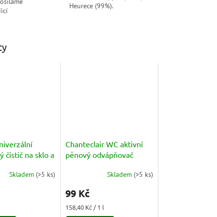
posíláme
Heurece (99%).
icí
ty
niverzální
Chanteclair WC aktivní
 čistič na sklo a
pěnový odvápňovač
rchy (Naturel
625ml
Skladem
(
>5 ks
)
Skladem
(
>5 ks
)
te Multiuso)
Průměrné
hodnocení
0ml
99 Kč
produktu
je
Měrná
158,40 Kč / 1 l
5,0
cena: