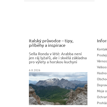
Z
á
p
a
t
í
Italský průvodce – tipy,
Info
příběhy a inspirace
Kontak
Sella Ronda v létě: Arabba není
Prodej
jen ráj lyžařů, ale i skvělá základna
Věrnos
pro výlety a horskou kuchyni
Velko
6.8.2026
Hodno
Obcho
Doprav
Moje 
Ochran
Prohlá