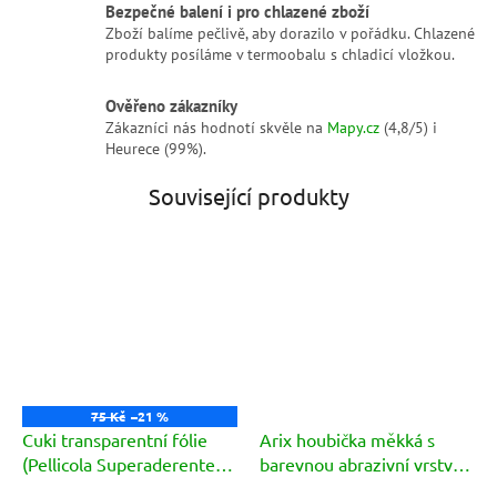
Bezpečné balení i pro chlazené zboží
Zboží balíme pečlivě, aby dorazilo v pořádku. Chlazené
produkty posíláme v termoobalu s chladicí vložkou.
Ověřeno zákazníky
Zákazníci nás hodnotí skvěle na
Mapy.cz
(4,8/5) i
Heurece (99%).
Související produkty
75 Kč
–21 %
Cuki transparentní fólie
Arix houbička měkká s
(Pellicola Superaderente)
barevnou abrazivní vrstvou
25m
(Abrasiva colorata) 5ks