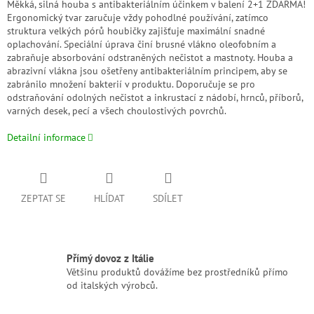
Měkká, silná houba s antibakteriálním účinkem v balení 2+1 ZDARMA!
Ergonomický tvar zaručuje vždy pohodlné používání, zatímco
struktura velkých pórů houbičky zajišťuje maximální snadné
oplachování. Speciální úprava činí brusné vlákno oleofobním a
zabraňuje absorbování odstraněných nečistot a mastnoty. Houba a
abrazivní vlákna jsou ošetřeny antibakteriálním principem, aby se
zabránilo množení bakterií v produktu. Doporučuje se pro
odstraňování odolných nečistot a inkrustací z nádobí, hrnců, příborů,
varných desek, pecí a všech choulostivých povrchů.
Detailní informace
ZEPTAT SE
HLÍDAT
SDÍLET
Přímý dovoz z Itálie
Většinu produktů dovážíme bez prostředníků přímo
od italských výrobců.