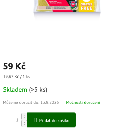
59 Kč
Měrná
19,67 Kč / 1 ks
cena:
Skladem
(
>5 ks
)
Můžeme doručit do:
13.8.2026
Možnosti doručení
Přidat do košíku