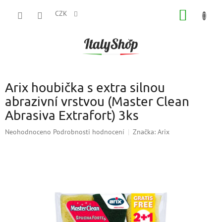
Přejít
NÁKUP
na
CZK
obsah
KOŠÍK
Arix houbička s extra silnou
abrazivní vrstvou (Master Clean
Abrasiva Extrafort) 3ks
Průměrné
Neohodnoceno
Podrobnosti hodnocení
Značka:
Arix
hodnocení
produktu
je
0,0
z
5
hvězdiček.