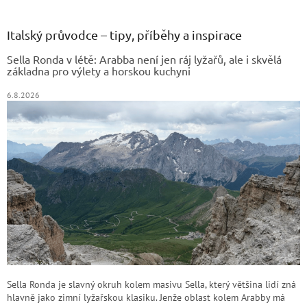
á
p
a
Italský průvodce – tipy, příběhy a inspirace
t
Sella Ronda v létě: Arabba není jen ráj lyžařů, ale i skvělá
í
základna pro výlety a horskou kuchyni
6.8.2026
Sella Ronda je slavný okruh kolem masivu Sella, který většina lidí zná
hlavně jako zimní lyžařskou klasiku. Jenže oblast kolem Arabby má