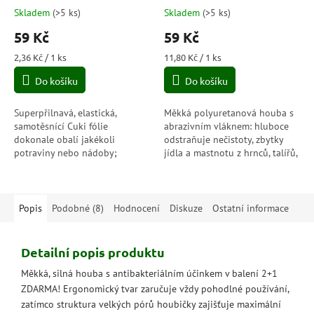
Skladem
(
>5 ks
)
Skladem
(
>5 ks
)
59 Kč
59 Kč
Měrná
Měrná
2,36 Kč / 1 ks
11,80 Kč / 1 ks
cena:
cena:
Do košíku
Do košíku
Superpřilnavá, elastická,
Měkká polyuretanová houba s
samotěsnící Cuki fólie
abrazivním vláknem: hluboce
dokonale obalí jakékoli
odstraňuje nečistoty, zbytky
potraviny nebo nádoby;
jídla a mastnotu z hrnců, talířů,
ochranný a voděodolný,
příborů a všech povrchů, které
udržuje čerstvost a stupeň
nejsou jemné. Dostupné...
vlhkosti potravin po dlouhou...
Popis
Podobné (8)
Hodnocení
Diskuze
Ostatní informace
Detailní popis produktu
Měkká, silná houba s antibakteriálním účinkem v balení 2+1
ZDARMA! Ergonomický tvar zaručuje vždy pohodlné používání,
zatímco struktura velkých pórů houbičky zajišťuje maximální