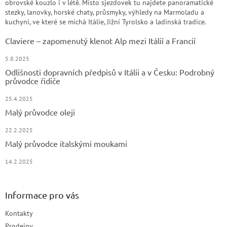
obrovské kouzlo i v létě. Místo sjezdovek tu najdete panoramatické
stezky, lanovky, horské chaty, průsmyky, výhledy na Marmoladu a
kuchyni, ve které se míchá Itálie, Jižní Tyrolsko a ladinská tradice.
Claviere – zapomenutý klenot Alp mezi Itálií a Francií
5.8.2025
Odlišnosti dopravních předpisů v Itálii a v Česku: Podrobný
průvodce řidiče
25.4.2025
Malý průvodce oleji
22.2.2025
Malý průvodce italskými moukami
14.2.2025
Informace pro vás
Kontakty
Prodejny