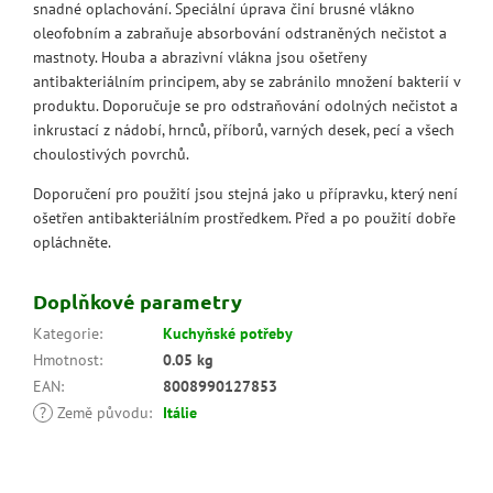
snadné oplachování. Speciální úprava činí brusné vlákno
oleofobním a zabraňuje absorbování odstraněných nečistot a
mastnoty. Houba a abrazivní vlákna jsou ošetřeny
antibakteriálním principem, aby se zabránilo množení bakterií v
produktu. Doporučuje se pro odstraňování odolných nečistot a
inkrustací z nádobí, hrnců, příborů, varných desek, pecí a všech
choulostivých povrchů.
Doporučení pro použití jsou stejná jako u přípravku, který není
ošetřen antibakteriálním prostředkem. Před a po použití dobře
opláchněte.
Doplňkové parametry
Kategorie
:
Kuchyňské potřeby
Hmotnost
:
0.05 kg
EAN
:
8008990127853
?
Země původu
:
Itálie
Z