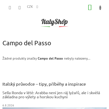
Přejít
NÁKUP
na
CZK
obsah
KOŠÍK
Campo del Passo
Žádné produkty značky
Campo del Passo
nebyly nalezeny...
Z
á
p
a
Italský průvodce – tipy, příběhy a inspirace
t
Sella Ronda v létě: Arabba není jen ráj lyžařů, ale i skvělá
í
základna pro výlety a horskou kuchyni
6.8.2026