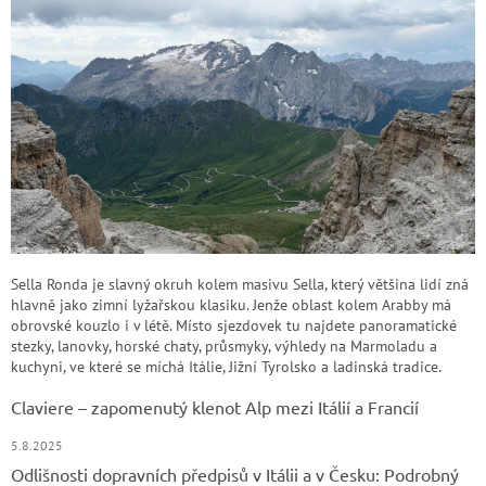
Sella Ronda je slavný okruh kolem masivu Sella, který většina lidí zná
hlavně jako zimní lyžařskou klasiku. Jenže oblast kolem Arabby má
obrovské kouzlo i v létě. Místo sjezdovek tu najdete panoramatické
stezky, lanovky, horské chaty, průsmyky, výhledy na Marmoladu a
kuchyni, ve které se míchá Itálie, Jižní Tyrolsko a ladinská tradice.
Claviere – zapomenutý klenot Alp mezi Itálií a Francií
5.8.2025
Odlišnosti dopravních předpisů v Itálii a v Česku: Podrobný