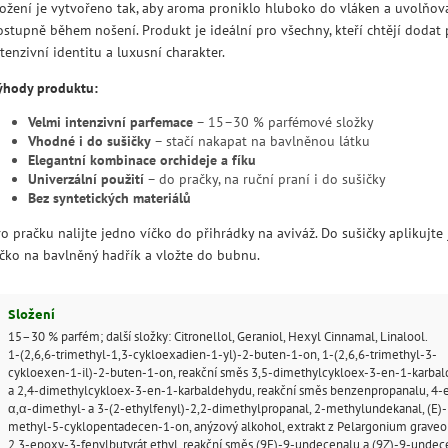
ložení je vytvořeno tak, aby aroma proniklo hluboko do vláken a uvolňov
ostupně během nošení. Produkt je ideální pro všechny, kteří chtějí dodat 
tenzivní identitu a luxusní charakter.
ýhody produktu:
Velmi intenzivní parfemace
– 15–30 % parfémové složky
Vhodné i do sušičky
– stačí nakapat na bavlněnou látku
Elegantní kombinace orchideje a fíku
Univerzální použití
– do pračky, na ruční praní i do sušičky
Bez syntetických materiálů
o pračku nalijte jedno víčko do přihrádky na aviváž. Do sušičky aplikujte
íčko na bavlněný hadřík a vložte do bubnu.
Složení
15–30 % parfém; další složky: Citronellol, Geraniol, Hexyl Cinnamal, Linalool.
1-(2,6,6-trimethyl-1,3-cykloexadien-1-yl)-2-buten-1-on, 1-(2,6,6-trimethyl-3-
cykloexen-1-il)-2-buten-1-on, reakční směs 3,5-dimethylcykloex-3-en-1-karba
a 2,4-dimethylcykloex-3-en-1-karbaldehydu, reakční směs benzenpropanalu, 4-e
α,α-dimethyl- a 3-(2-ethylfenyl)-2,2-dimethylpropanal, 2-methylundekanal, (E)-
methyl-5-cyklopentadecen-1-on, anýzový alkohol, extrakt z Pelargonium graveo
2,3-epoxy-3-fenylbutyrát ethyl, reakční směs (9E)-9-undecenalu a (9Z)-9-undec