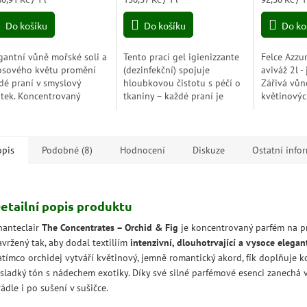
5,0
a:
cena:
cena:
z
Do košíku
Do košíku
Do ko
5
hvězdiček.
gantní vůně mořské soli a
Tento prací gel igienizzante
Felce Azzu
osového květu promění
(dezinfekční) spojuje
aviváž 2l -
dé praní v smyslový
hloubkovou čistotu s péčí o
Zářivá vůn
itek. Koncentrovaný
tkaniny – každé praní je
květinový
fém Chanteclair provoní
útokem proti bakteriím a
teplého ja
e prádlo intenzivně a
virům, ale s jemností pro
obestírá v
uhodobě – i bez aviváže.
látky. Přidej k tomu...
dlouhotrvaj
opis
Podobné (8)
Hodnocení
Diskuze
Ostatní info
etailní popis produktu
hanteclair
The Concentrates – Orchid & Fig
je koncentrovaný parfém na p
avržený tak, aby dodal textiliím
intenzivní, dlouhotrvající a vysoce elegan
atímco orchidej vytváří květinový, jemně romantický akord, fík doplňuje 
 sladký tón s nádechem exotiky. Díky své silné parfémové esenci zanechá 
ádle i po sušení v sušičce.