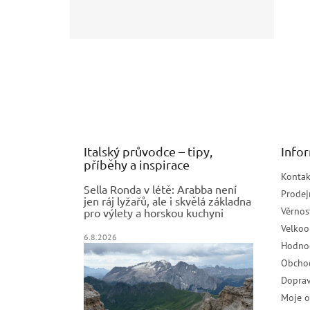
Z
á
p
a
t
í
Italský průvodce – tipy,
Info
příběhy a inspirace
Kontak
Sella Ronda v létě: Arabba není
Prodej
jen ráj lyžařů, ale i skvělá základna
Věrnos
pro výlety a horskou kuchyni
Velko
6.8.2026
Hodno
Obcho
Doprav
Moje 