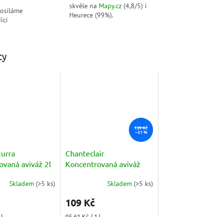
skvěle na
Mapy.cz
(4,8/5) i
posíláme
Heurece (99%).
icí
ty
139 Kč
–21 %
zurra
Chanteclair
ovaná aviváž 2l
Koncentrovaná aviváž
 vanilka
orchidej a fíky (Orchidea
Skladem
(
>5 ks
)
Skladem
(
>5 ks
)
e Fico) 1140ml
109 Kč
Měrná
 l
95,61 Kč / 1 l