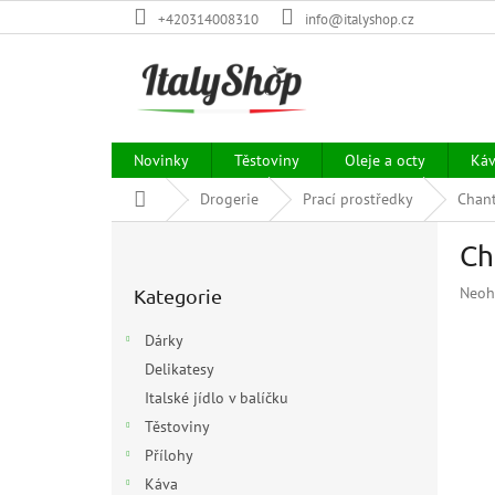
Přejít
+420314008310
info@italyshop.cz
na
obsah
Novinky
Těstoviny
Oleje a octy
Ká
Domů
Drogerie
Prací prostředky
Chant
P
Ch
o
Přeskočit
s
Prům
Neoh
Kategorie
kategorie
t
hodn
r
prod
Dárky
a
je
Delikatesy
n
0,0
z
Italské jídlo v balíčku
n
5
í
Těstoviny
hvězd
p
Přílohy
a
Káva