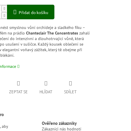
Přidat do košíku
unést smyslnou vůní orchideje a sladkého fíku –
rfém na prádlo
Chanteclair The Concentrates
zahalí
ečení do intenzivní a dlouhotrvající vůně, která
 po usušení v sušičce. Každý kousek oblečení se
 elegantní voňavý zážitek, který tě obejme při
blékání.
informace
ZEPTAT SE
HLÍDAT
SDÍLET
ro
Ověřeno zákazníky
, aby
Zákazníci nás hodnotí