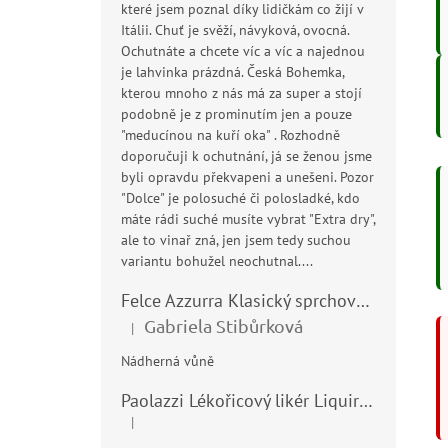
které jsem poznal díky lidičkám co žijí v
Itálii. Chuť je svěží, návyková, ovocná.
Ochutnáte a chcete víc a víc a najednou
je lahvinka prázdná. Česká Bohemka,
kterou mnoho z nás má za super a stojí
podobně je z prominutím jen a pouze
"meducínou na kuří oka" . Rozhodně
doporučuji k ochutnání, já se ženou jsme
byli opravdu překvapeni a unešeni. Pozor
"Dolce" je polosuché či polosladké, kdo
máte rádi suché musíte vybrat "Extra dry",
ale to vinař zná, jen jsem tedy suchou
variantu bohužel neochutnal....
Felce Azzurra Klasický sprchový gel - doccia gel 400ml
Gabriela Stibůrková
|
Hodnocení produktu je 5 z 5 hvězdiček.
Nádherná vůně
Paolazzi Lékořicový likér Liquirizia 24% 0,7L
|
Hodnocení produktu je 5 z 5 hvězdiček.