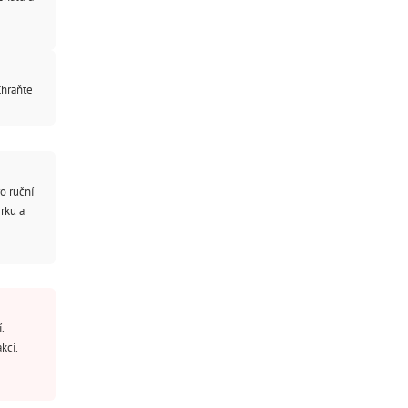
Chraňte
o ruční
ěrku a
.
kci.