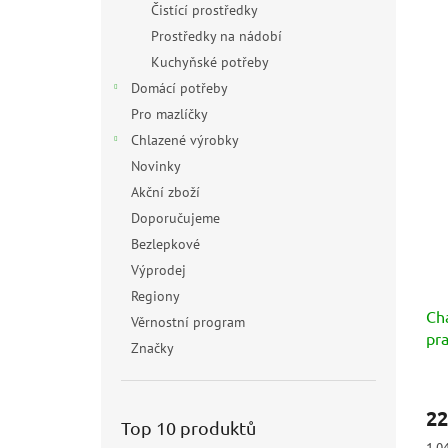
Čistící prostředky
Prostředky na nádobí
Kuchyňské potřeby
Domácí potřeby
Pro mazlíčky
Chlazené výrobky
Novinky
Akční zboží
Doporučujeme
Bezlepkové
Výprodej
Regiony
Ch
Věrnostní program
pra
Značky
lo
22
Top 10 produktů
Měr
1 04