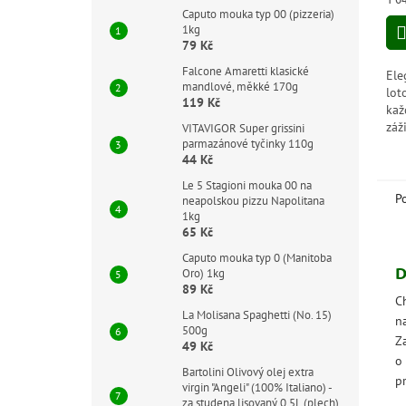
cen
Caputo mouka typ 00 (pizzeria)
1kg
79 Kč
Falcone Amaretti klasické
Ele
mandlové, měkké 170g
lot
119 Kč
kaž
záž
VITAVIGOR Super grissini
parmazánové tyčinky 110g
par
44 Kč
vaš
dlo
Le 5 Stagioni mouka 00 na
P
neapolskou pizzu Napolitana
1kg
65 Kč
Caputo mouka typ 0 (Manitoba
D
Oro) 1kg
89 Kč
C
La Molisana Spaghetti (No. 15)
n
500g
Z
49 Kč
o
Bartolini Olivový olej extra
pr
virgin "Angeli" (100% Italiano) -
za studena lisovaný 0,5L (plech)