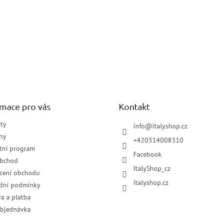
rmace pro vás
Kontakt
ty
info
@
italyshop.cz
ny
+420314008310
tní program
Facebook
obchod
ItalyShop_cz
cení obchodu
italyshop.cz
dní podmínky
a a platba
objednávka