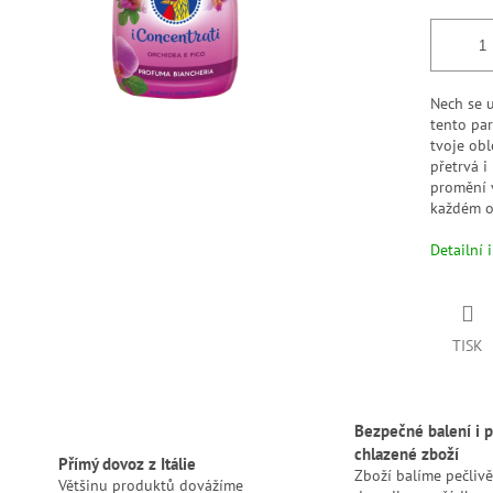
Nech se 
tento pa
tvoje obl
přetrvá i
promění v
každém o
Detailní 
TISK
Bezpečné balení i p
chlazené zboží
Přímý dovoz z Itálie
Zboží balíme pečlivě
Většinu produktů dovážíme