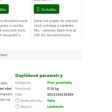
cena:
šíku
Do košíku
rra Koncentrovaná
Zahal své prádlo do smyslné
 jantar a vanilka.
vůně orchideje a sladkého
ě ovocných tónů,
fíku – jemnost, která trvá až
ch bouquetů a
100 dní. Koncentrovaná
ntaru s vanilkou
aviváž I Concentrati promění
aše prádlo v
každý kousek látky v hebký a
ícím a...
voňavý dotek...
rmace
Doplňkové parametry
Kategorie
:
Prací prostředky
rádlo
tní vůni
.
Hmotnost
:
0.26 kg
kompozici
EAN
:
8015194530389
vůni na
?
Země původu
:
Itálie
?
Region
:
Lombardie