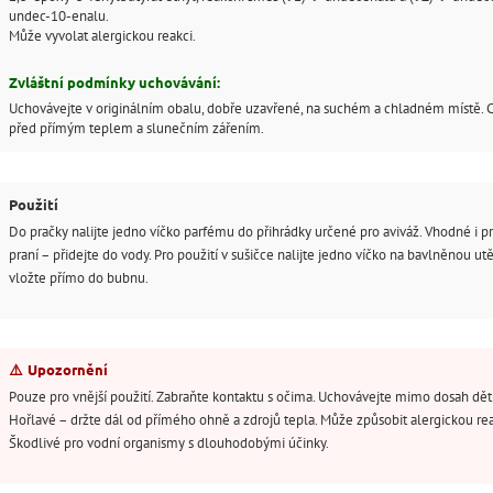
undec-10-enalu.
Může vyvolat alergickou reakci.
Zvláštní podmínky uchovávání:
Uchovávejte v originálním obalu, dobře uzavřené, na suchém a chladném místě. 
před přímým teplem a slunečním zářením.
Použití
Do pračky nalijte jedno víčko parfému do přihrádky určené pro aviváž. Vhodné i pr
praní – přidejte do vody. Pro použití v sušičce nalijte jedno víčko na bavlněnou ut
vložte přímo do bubnu.
⚠️
Upozornění
Pouze pro vnější použití. Zabraňte kontaktu s očima. Uchovávejte mimo dosah dětí
Hořlavé – držte dál od přímého ohně a zdrojů tepla. Může způsobit alergickou rea
Škodlivé pro vodní organismy s dlouhodobými účinky.