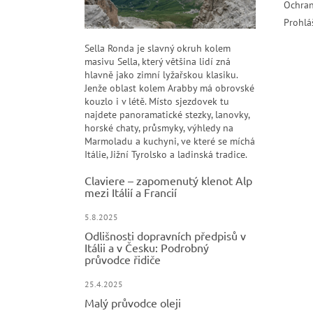
Ochran
Prohlá
Sella Ronda je slavný okruh kolem
masivu Sella, který většina lidí zná
hlavně jako zimní lyžařskou klasiku.
Jenže oblast kolem Arabby má obrovské
kouzlo i v létě. Místo sjezdovek tu
najdete panoramatické stezky, lanovky,
horské chaty, průsmyky, výhledy na
Marmoladu a kuchyni, ve které se míchá
Itálie, Jižní Tyrolsko a ladinská tradice.
Claviere – zapomenutý klenot Alp
mezi Itálií a Francií
5.8.2025
Odlišnosti dopravních předpisů v
Itálii a v Česku: Podrobný
průvodce řidiče
25.4.2025
Malý průvodce oleji