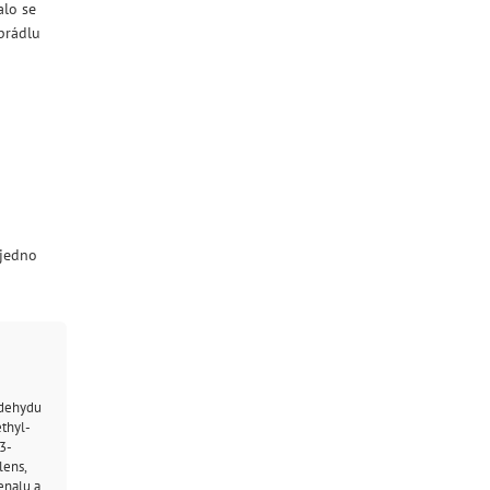
alo se
prádlu
 jedno
ldehydu
thyl-
3-
lens,
enalu a