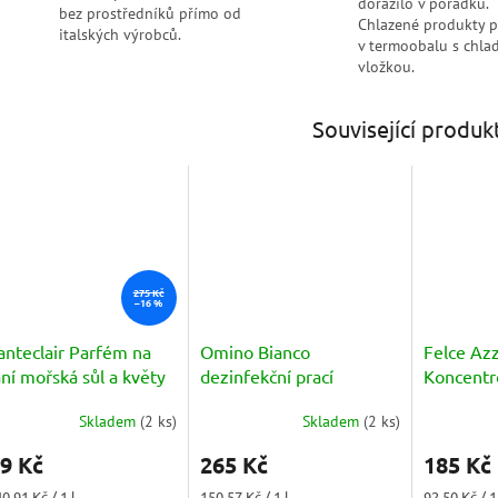
dorazilo v pořádku.
bez prostředníků přímo od
Chlazené produkty 
italských výrobců.
v termoobalu s chlad
vložkou.
Související produk
275 Kč
–16 %
anteclair Parfém na
Omino Bianco
Felce Az
ní mořská sůl a květy
dezinfekční prací
Koncentr
tosu 220ml
prostředek (detersivo
- jantar a
Skladem
(
2 ks
)
Skladem
(
2 ks
)
igienizzante) 1760ml
Průměrné
hodnocení
9 Kč
265 Kč
185 Kč
produktu
je
ná
Měrná
Měrná
0,91 Kč / 1 l
150,57 Kč / 1 l
92,50 Kč / 1