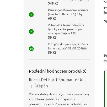
S
349 Kč
p
Paneangeli Pivovarské kvasnice
in
(Lievito Di Birra 3x7g) 21g
69 Kč
V
VITAVIGOR Grissini - tradiční
tyčinky s extra panenským
olivovým olejem 125g
39 Kč
Cuki přírodní pečicí papír (Carta
forno naturale) 33x38 20 listů
59 Kč
Pr
v
Poslední hodnocení produktů
Rocca Dei Forti Spumante Dolce 11,5% 0,75l
Štěpán
|
Hodnocení produktu je 5 z 5 hvězdiček.
Přátelé dobrých vín, výrobků z vinné révy
a bublinek, tohle jsou naprosto
překvapující a chuťově úžasné bublinky,