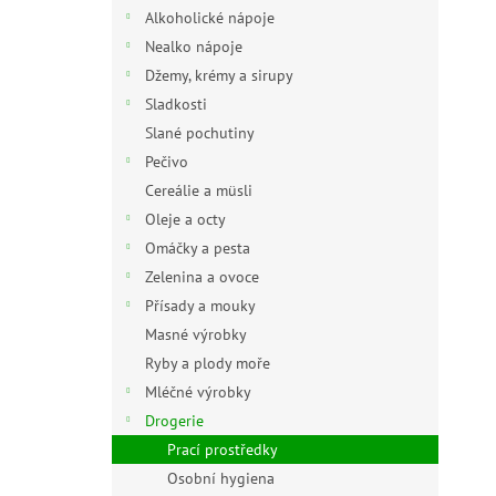
n
Alkoholické nápoje
e
Nealko nápoje
l
Džemy, krémy a sirupy
Sladkosti
Slané pochutiny
Pečivo
Cereálie a müsli
Oleje a octy
Omáčky a pesta
Zelenina a ovoce
Přísady a mouky
Masné výrobky
Ryby a plody moře
Mléčné výrobky
Drogerie
Prací prostředky
Osobní hygiena