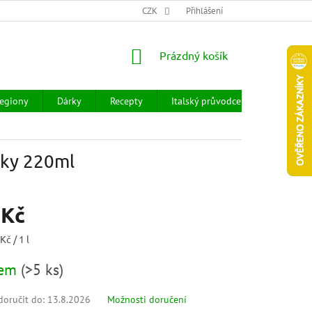
CHOD
HODNOCENÍ OBCHODU
CZK
OBCHODNÍ PODMÍNKY
Přihlášení
DOPR
NÁKUPNÍ
Prázdný košík
KOŠÍK
egiony
Dárky
Recepty
Italský průvodce
Prodejny
íky 220ml
 Kč
Kč / 1 l
dem
(
>5 ks
)
oručit do:
13.8.2026
Možnosti doručení