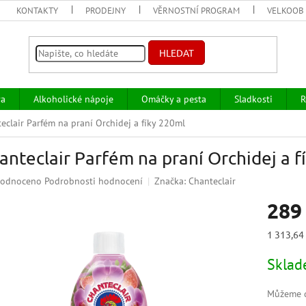
KONTAKTY
PRODEJNY
VĚRNOSTNÍ PROGRAM
VELKOOB
HLEDAT
va
Alkoholické nápoje
Omáčky a pesta
Sladkosti
R
eclair Parfém na praní Orchidej a fíky 220ml
anteclair Parfém na praní Orchidej a f
ěrné
odnoceno
Podrobnosti hodnocení
Značka:
Chanteclair
ocení
289
uktu
Měrná
1 313,64 
cena:
Skla
iček.
Můžeme d