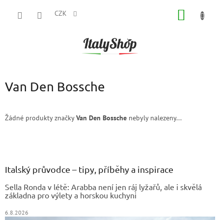
Přejít
NÁKUP
na
CZK
obsah
KOŠÍK
Van Den Bossche
Žádné produkty značky
Van Den Bossche
nebyly nalezeny...
Z
á
p
a
Italský průvodce – tipy, příběhy a inspirace
t
Sella Ronda v létě: Arabba není jen ráj lyžařů, ale i skvělá
í
základna pro výlety a horskou kuchyni
6.8.2026