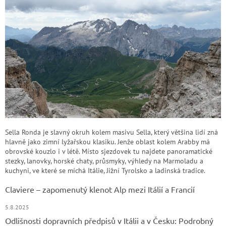
Sella Ronda je slavný okruh kolem masivu Sella, který většina lidí zná
hlavně jako zimní lyžařskou klasiku. Jenže oblast kolem Arabby má
obrovské kouzlo i v létě. Místo sjezdovek tu najdete panoramatické
stezky, lanovky, horské chaty, průsmyky, výhledy na Marmoladu a
kuchyni, ve které se míchá Itálie, Jižní Tyrolsko a ladinská tradice.
Claviere – zapomenutý klenot Alp mezi Itálií a Francií
5.8.2025
Odlišnosti dopravních předpisů v Itálii a v Česku: Podrobný