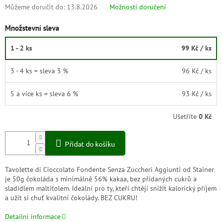
Můžeme doručit do:
13.8.2026
Možnosti doručení
Množstevní sleva
1 - 2 ks
99 Kč
/ ks
3 - 4 ks = sleva 3 %
96 Kč
/ ks
5 a více ks = sleva 6 %
93 Kč
/ ks
Ušetříte
0 Kč
Přidat do košíku
Tavolette di Cioccolato Fondente Senza Zuccheri Aggiunti od Stainer
je 50g čokoláda s minimálně 56% kakaa, bez přidaných cukrů a
sladidlem maltitolem. Ideální pro ty, kteří chtějí snížit kalorický příjem
a užít si chuť kvalitní čokolády. BEZ CUKRU!
Detailní informace