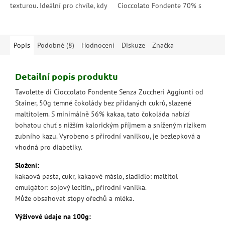
texturou. Ideální pro chvíle, kdy
Cioccolato Fondente 70% s
si chcete dopřát sladké
růžovým pepřem. Tato
potěšení bez zbytečných
50gramová tmavá čokoláda je
kompromisů.
zážitkem pro ty, kteří...
Popis
Podobné (8)
Hodnocení
Diskuze
Značka
Detailní popis produktu
Tavolette di Cioccolato Fondente Senza Zuccheri Aggiunti od
Stainer, 50g temné čokolády bez přidaných cukrů, slazené
maltitolem. S minimálně 56% kakaa, tato čokoláda nabízí
bohatou chuť s nižším kalorickým příjmem a sníženým rizikem
zubního kazu. Vyrobeno s přírodní vanilkou, je bezlepková a
vhodná pro diabetiky.
Složení:
kakaová pasta, cukr, kakaové máslo, sladidlo: maltitol
emulgátor: sojový lecitin,, přírodní vanilka.
Může obsahovat stopy ořechů a mléka.
Výživové údaje na 100g: