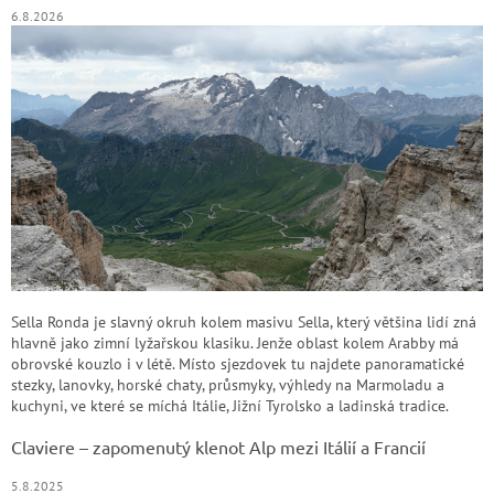
6.8.2026
Sella Ronda je slavný okruh kolem masivu Sella, který většina lidí zná
hlavně jako zimní lyžařskou klasiku. Jenže oblast kolem Arabby má
obrovské kouzlo i v létě. Místo sjezdovek tu najdete panoramatické
stezky, lanovky, horské chaty, průsmyky, výhledy na Marmoladu a
kuchyni, ve které se míchá Itálie, Jižní Tyrolsko a ladinská tradice.
Claviere – zapomenutý klenot Alp mezi Itálií a Francií
5.8.2025