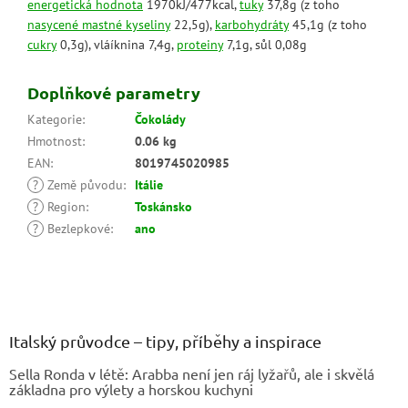
energetická hodnota
1970kJ/477kcal,
tuky
37,8g (z toho
nasycené mastné kyseliny
22,5g),
karbohydráty
45,1g (z toho
cukry
0,3g), vláíknina 7,4g,
proteiny
7,1g, sůl 0,08g
Doplňkové parametry
Kategorie
:
Čokolády
Hmotnost
:
0.06 kg
EAN
:
8019745020985
?
Země původu
:
Itálie
?
Region
:
Toskánsko
?
Bezlepkové
:
ano
Z
á
p
a
Italský průvodce – tipy, příběhy a inspirace
t
Sella Ronda v létě: Arabba není jen ráj lyžařů, ale i skvělá
í
základna pro výlety a horskou kuchyni