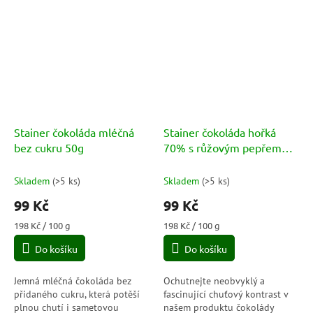
Stainer čokoláda mléčná
Stainer čokoláda hořká
bez cukru 50g
70% s růžovým pepřem
(Cocoa Pepe Rosa) 50g
Skladem
(
>5 ks
)
Skladem
(
>5 ks
)
99 Kč
99 Kč
Měrná
Měrná
198 Kč / 100 g
198 Kč / 100 g
cena:
cena:
Do košíku
Do košíku
Jemná mléčná čokoláda bez
Ochutnejte neobvyklý a
přidaného cukru, která potěší
fascinující chuťový kontrast v
plnou chutí i sametovou
našem produktu čokolády