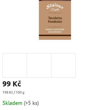
99 Kč
Měrná
198 Kč / 100 g
cena:
Skladem
(
>5 ks
)