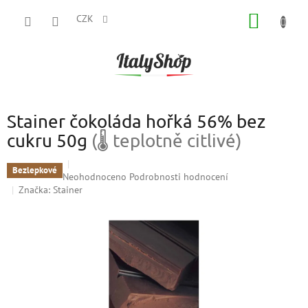
Přejít
NÁKUP
na
CZK
obsah
KOŠÍK
Stainer čokoláda hořká 56% bez
cukru 50g
(🌡 teplotně citlivé)
Bezlepkové
Průměrné
Neohodnoceno
Podrobnosti hodnocení
hodnocení
Značka:
Stainer
produktu
je
0,0
z
5
hvězdiček.