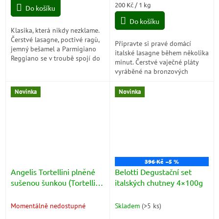
Měrná
200 Kč / 1 kg
Do košíku
cena:
Do košíku
Klasika, která nikdy nezklame.
Čerstvé lasagne, poctivé ragù,
Připravte si pravé domácí
jemný bešamel a Parmigiano
italské lasagne během několika
Reggiano se v troubě spojí do
minut. Čerstvé vaječné pláty
voňavého jídla se zlatavou
vyráběné na bronzových
kůrkou, které chutná jako...
matricích dokonale nasáknou
omáčku a po zapečení vytvoří
Novinka
Novinka
jemné...
396 Kč
–5 %
Angelis Tortellini plněné
Belotti Degustační set
sušenou šunkou (Tortellini
italských chutney 4×100g
Prosciuotto Crudo) 250g
Momentálně nedostupné
Skladem
(
>5 ks
)