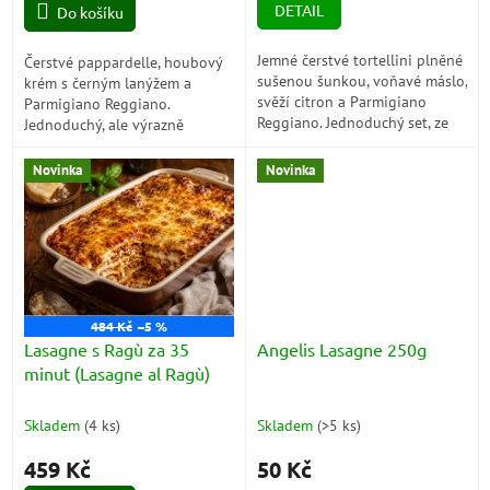
DETAIL
Do košíku
Jemné čerstvé tortellini plněné
Čerstvé pappardelle, houbový
sušenou šunkou, voňavé máslo,
krém s černým lanýžem a
svěží citron a Parmigiano
Parmigiano Reggiano.
Reggiano. Jednoduchý set, ze
Jednoduchý, ale výrazně
kterého během pár minut
prémiový set, ze kterého
připravíte elegantní italské
během pár minut připravíte
Novinka
Novinka
jídlo,...
krémové italské jídlo s...
484 Kč
–5 %
Lasagne s Ragù za 35
Angelis Lasagne 250g
minut (Lasagne al Ragù)
Skladem
(
4 ks
)
Skladem
(
>5 ks
)
459 Kč
50 Kč