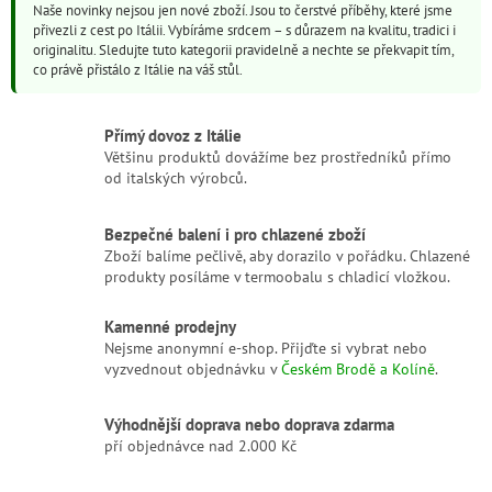
á
Naše novinky nejsou jen nové zboží. Jsou to čerstvé příběhy, které jsme
a
n
přivezli z cest po Itálii. Vybíráme srdcem – s důrazem na kvalitu, tradici i
c
í
originalitu. Sledujte tuto kategorii pravidelně a nechte se překvapit tím,
í
co právě přistálo z Itálie na váš stůl.
p
r
v
Přímý dovoz z Itálie
k
Většinu produktů dovážíme bez prostředníků přímo
y
od italských výrobců.
v
ý
p
Bezpečné balení i pro chlazené zboží
i
Zboží balíme pečlivě, aby dorazilo v pořádku. Chlazené
s
produkty posíláme v termoobalu s chladicí vložkou.
u
Kamenné prodejny
Nejsme anonymní e-shop. Přijďte si vybrat nebo
vyzvednout objednávku v
Českém Brodě a Kolíně
.
Výhodnější doprava nebo doprava zdarma
pří objednávce nad 2.000 Kč