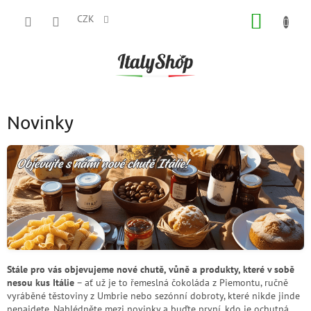
Přejít
NÁKUP
na
CZK
obsah
KOŠÍK
Novinky
Stále pro vás objevujeme nové chutě, vůně a produkty, které v sobě
nesou kus Itálie
– ať už je to řemeslná čokoláda z Piemontu, ručně
vyráběné těstoviny z Umbrie nebo sezónní dobroty, které nikde jinde
nenajdete. Nahlédněte mezi novinky a buďte první, kdo je ochutná.