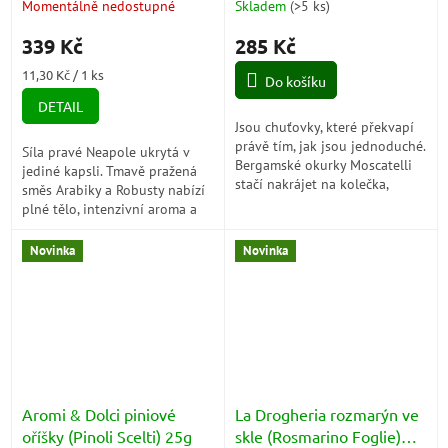
minut (Cetrioli Moscatelli
Momentálně nedostupné
Skladem
(
>5 ks
)
alla Bergamasca)
339 Kč
285 Kč
Měrná
11,30 Kč / 1 ks
Do košíku
cena:
DETAIL
Jsou chuťovky, které překvapí
právě tím, jak jsou jednoduché.
Síla pravé Neapole ukrytá v
Bergamské okurky Moscatelli
jediné kapsli. Tmavě pražená
stačí nakrájet na kolečka,
směs Arabiky a Robusty nabízí
zakápnout olivovým olejem a
plné tělo, intenzivní aroma a
zasypat sýrem. Během pár
dlouhou dochuť hořké
minut...
čokolády, která potěší
Novinka
Novinka
každého...
Aromi & Dolci piniové
La Drogheria rozmarýn ve
oříšky (Pinoli Scelti) 25g
skle (Rosmarino Foglie)