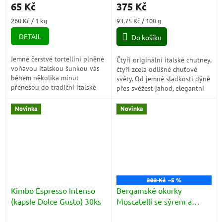
65 Kč
375 Kč
Měrná
Měrná
260 Kč / 1 kg
93,75 Kč / 100 g
cena:
cena:
DETAIL
Do košíku
Jemné čerstvé tortellini plněné
Čtyři originální italské chutney,
voňavou italskou šunkou vás
čtyři zcela odlišné chuťové
během několika minut
světy. Od jemné sladkosti dýně
přenesou do tradiční italské
přes svěžest jahod, elegantní
trattorie. Díky výrobě na
fíky až po lehce nahořklou
bronzových matricích mají
červenou čekanku. Ideální...
Novinka
Novinka
dokonale hrubý...
303 Kč
–5 %
Kimbo Espresso Intenso
Bergamské okurky
(kapsle Dolce Gusto) 30ks
Moscatelli se sýrem a
olivovým olejem za 5