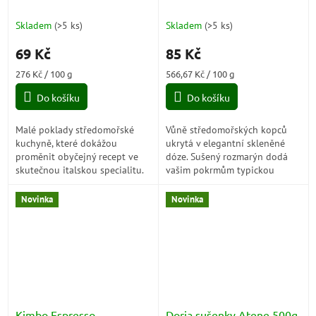
15g
Skladem
(
>5 ks
)
Skladem
(
>5 ks
)
69 Kč
85 Kč
Měrná
Měrná
276 Kč / 100 g
566,67 Kč / 100 g
cena:
cena:
Do košíku
Do košíku
Malé poklady středomořské
Vůně středomořských kopců
kuchyně, které dokážou
ukrytá v elegantní skleněné
proměnit obyčejný recept ve
dóze. Sušený rozmarýn dodá
skutečnou italskou specialitu.
vašim pokrmům typickou
Vybrané piniové oříšky jsou
italskou vůni i výraznou chuť,
nepostradatelné pro domácí
která promění pečené
Novinka
Novinka
pesto, rizota,...
brambory, maso nebo...
Kimbo Espresso
Doria sušenky Atene 500g