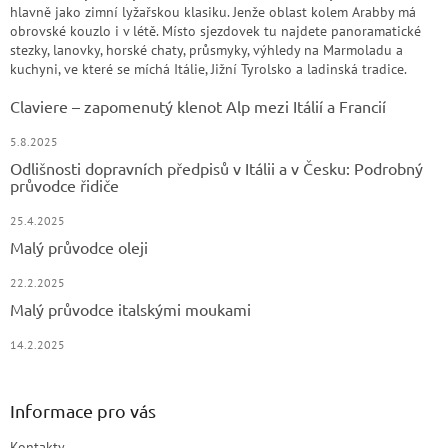
hlavně jako zimní lyžařskou klasiku. Jenže oblast kolem Arabby má
obrovské kouzlo i v létě. Místo sjezdovek tu najdete panoramatické
stezky, lanovky, horské chaty, průsmyky, výhledy na Marmoladu a
kuchyni, ve které se míchá Itálie, Jižní Tyrolsko a ladinská tradice.
Claviere – zapomenutý klenot Alp mezi Itálií a Francií
5.8.2025
Odlišnosti dopravních předpisů v Itálii a v Česku: Podrobný
průvodce řidiče
25.4.2025
Malý průvodce oleji
22.2.2025
Malý průvodce italskými moukami
14.2.2025
Informace pro vás
Kontakty