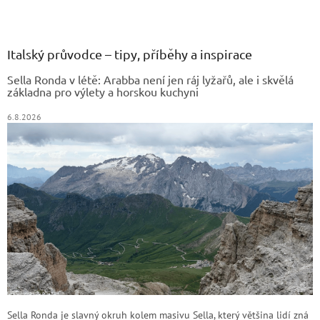
Z
á
p
a
Italský průvodce – tipy, příběhy a inspirace
t
Sella Ronda v létě: Arabba není jen ráj lyžařů, ale i skvělá
í
základna pro výlety a horskou kuchyni
6.8.2026
Sella Ronda je slavný okruh kolem masivu Sella, který většina lidí zná