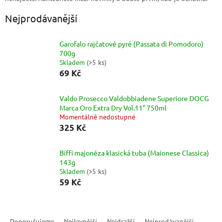
Nejprodávanější
Garofalo rajčatové pyré (Passata di Pomodoro)
700g
Skladem
(
>5 ks
)
69 Kč
Valdo Prosecco Valdobbiadene Superiore DOCG
Marca Oro Extra Dry Vol.11° 750ml
Momentálně nedostupné
325 Kč
Biffi majonéza klasická tuba (Maionese Classica)
143g
Skladem
(
>5 ks
)
59 Kč
Ř
a
Doporučujeme
Nejlevnější
Nejdražší
Nejprodávanější