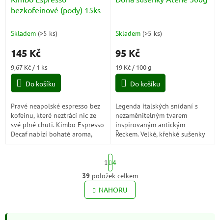
bezkofeinové (pody) 15ks
Skladem
(
>5 ks
)
Skladem
(
>5 ks
)
145 Kč
95 Kč
Měrná
Měrná
9,67 Kč / 1 ks
19 Kč / 100 g
cena:
cena:
Do košíku
Do košíku
Pravé neapolské espresso bez
Legenda italských snídaní s
kofeinu, které neztrácí nic ze
nezaměnitelným tvarem
své plné chuti. Kimbo Espresso
inspirovaným antickým
Decaf nabízí bohaté aroma,
Řeckem. Velké, křehké sušenky
sametovou cremu a intenzivní
Doria Atene jsou už po
zážitek, který si můžete...
generace dokonalým
S
společníkem ke kávě, čaji i...
1
4
t
r
39
položek celkem
O
á
v
NAHORU
n
l
k
o
á
v
d