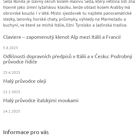
Sella Ronda je slavný okruh kolem masivu Sella, který většina lidí zná
hlavně jako zimní lyžařskou klasiku. Jenže oblast kolem Arabby má
obrovské kouzlo i v létě. Místo sjezdovek tu najdete panoramatické
stezky, lanovky, horské chaty, průsmyky, výhledy na Marmoladu a
kuchyni, ve které se míchá Itálie, Jižní Tyrolsko a ladinská tradice.
Claviere – zapomenutý klenot Alp mezi Itálií a Francií
5.8.2025
Odlišnosti dopravních předpisů v Itálii a v Česku: Podrobný
průvodce řidiče
25.4.2025
Malý průvodce oleji
22.2.2025
Malý průvodce italskými moukami
14.2.2025
Informace pro vás