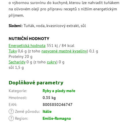
o výbornou surovinu do kuchyně, kterou lze nahradit tuňákem
na olivovém oleji pro přípravu receptů s nižším energetickým
příjmem.
Složení:
Tuňák, voda, kvasnicový extrakt, sůl
NUTRIČNÍ HODNOTY
Energetická hodnota
351 kj / 84 kcal
Tuky
0,6 g
(z toho
nasycené mastné kyseliny
)
0,1 g
Proteiny
20 g
Sacharidy
0 g
(z toho
cukry
)
0 g
sůl
1,5 g
Doplňkové parametry
Kategorie
:
Ryby a plody moře
Hmotnost
:
0.35 kg
EAN
:
8005850246747
?
Země původu
:
Itálie
?
Region
:
Emilie-Romagna