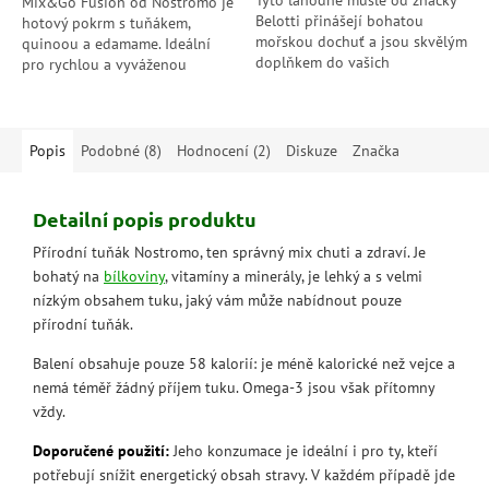
Tyto lahodné mušle od značky
Mix&Go Fusion od Nostromo je
Belotti přinášejí bohatou
hotový pokrm s tuňákem,
mořskou dochuť a jsou skvělým
quinoou a edamame. Ideální
doplňkem do vašich
pro rychlou a vyváženou
oblíbených pokrmů. S jejich
svačinu, bohatý na bílkoviny a
šťavnatým masem a bohatou
připravený k okamžité
šťávou si můžete...
konzumaci.
Popis
Podobné (8)
Hodnocení (2)
Diskuze
Značka
Detailní popis produktu
Přírodní tuňák Nostromo, ten správný mix chuti a zdraví. Je
bohatý na
bílkoviny
, vitamíny a minerály, je lehký a s velmi
nízkým obsahem tuku, jaký vám může nabídnout pouze
přírodní tuňák.
Balení obsahuje pouze 58 kalorií: je méně kalorické než vejce a
nemá téměř žádný příjem tuku. Omega-3 jsou však přítomny
vždy.
Doporučené použití:
Jeho konzumace je ideální i pro ty, kteří
potřebují snížit energetický obsah stravy. V každém případě jde