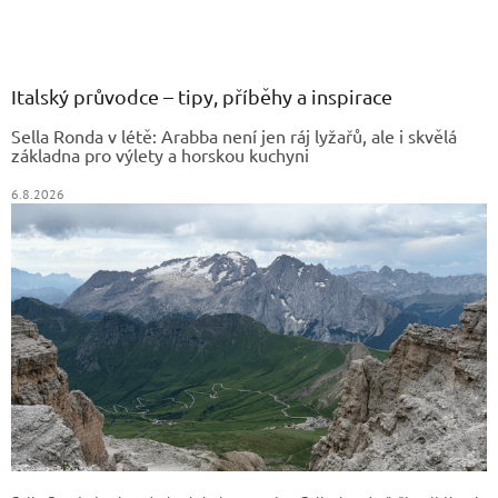
Z
á
p
a
Italský průvodce – tipy, příběhy a inspirace
t
Sella Ronda v létě: Arabba není jen ráj lyžařů, ale i skvělá
í
základna pro výlety a horskou kuchyni
6.8.2026