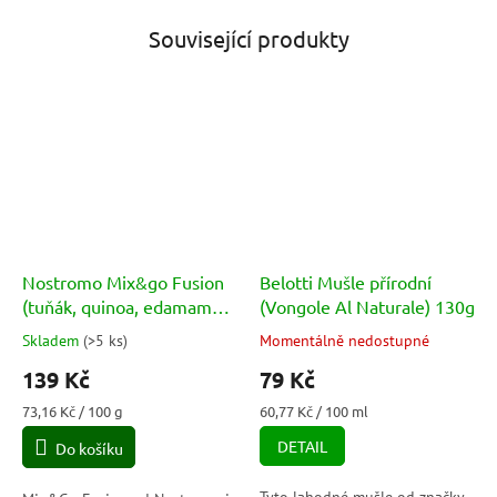
Související produkty
Nostromo Mix&go Fusion
Belotti Mušle přírodní
(tuňák, quinoa, edamame)
(Vongole Al Naturale) 130g
190g
Skladem
(
>5 ks
)
Momentálně nedostupné
Průměrné
Průměrné
hodnocení
hodnocení
139 Kč
79 Kč
produktu
produktu
je
je
Měrná
Měrná
73,16 Kč / 100 g
60,77 Kč / 100 ml
5,0
5,0
cena:
cena:
DETAIL
Do košíku
z
z
5
5
hvězdiček.
hvězdiček.