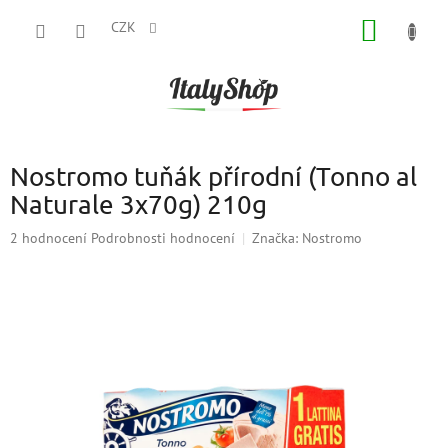
Přejít
NÁKUP
na
CZK
obsah
KOŠÍK
Nostromo tuňák přírodní (Tonno al
Naturale 3x70g) 210g
Průměrné
2 hodnocení
Podrobnosti hodnocení
Značka:
Nostromo
hodnocení
produktu
je
3,0
z
5
hvězdiček.