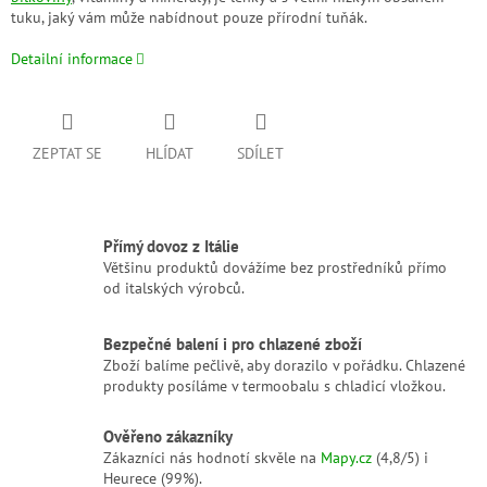
tuku, jaký vám může nabídnout pouze přírodní tuňák.
Detailní informace
ZEPTAT SE
HLÍDAT
SDÍLET
Přímý dovoz z Itálie
Většinu produktů dovážíme bez prostředníků přímo
od italských výrobců.
Bezpečné balení i pro chlazené zboží
Zboží balíme pečlivě, aby dorazilo v pořádku. Chlazené
produkty posíláme v termoobalu s chladicí vložkou.
Ověřeno zákazníky
Zákazníci nás hodnotí skvěle na
Mapy.cz
(4,8/5) i
Heurece (99%).