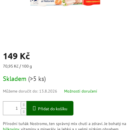
149 Kč
Měrná
70,95 Kč / 100 g
cena:
Skladem
(
>5 ks
)
Můžeme doručit do:
13.8.2026
Možnosti doručení
Přidat do košíku
Přírodní tuňák Nostromo, ten správný mix chuti a zdraví. Je bohatý na
bílkoviny
, vitamíny a minerály, je lehký a s velmi nízkým obsahem