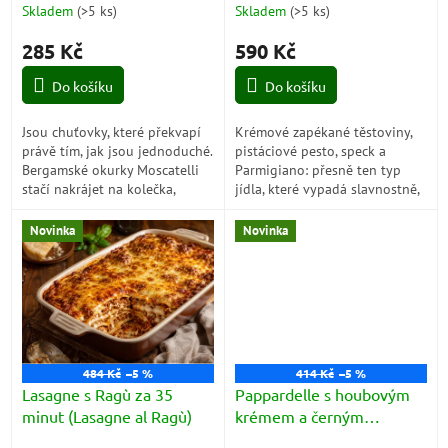
t
minut (Cetrioli Moscatelli
(Pasta al Forno con Pesto
Skladem
(
>5 ks
)
Skladem
(
>5 ks
)
ů
alla Bergamasca)
di Pistacchi, Speck e
285 Kč
590 Kč
Parmigiano)
Do košíku
Do košíku
Jsou chuťovky, které překvapí
Krémové zapékané těstoviny,
právě tím, jak jsou jednoduché.
pistáciové pesto, speck a
Bergamské okurky Moscatelli
Parmigiano: přesně ten typ
stačí nakrájet na kolečka,
jídla, které vypadá slavnostně,
zakápnout olivovým olejem a
ale připravíte ho bez složitého
zasypat sýrem. Během pár
vaření. Stačí vše promíchat,...
Novinka
Novinka
minut...
484 Kč
–5 %
414 Kč
–5 %
Lasagne s Ragù za 35
Pappardelle s houbovým
minut (Lasagne al Ragù)
krémem a černým
lanýžem za 10 minut