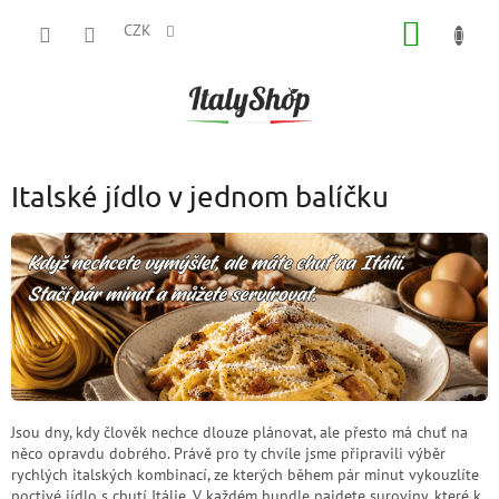
Přejít
NÁKUP
na
CZK
obsah
KOŠÍK
Italské jídlo v jednom balíčku
Jsou dny, kdy člověk nechce dlouze plánovat, ale přesto má chuť na
něco opravdu dobrého. Právě pro ty chvíle jsme připravili výběr
rychlých italských kombinací, ze kterých během pár minut vykouzlíte
poctivé jídlo s chutí Itálie. V každém bundle najdete suroviny, které k