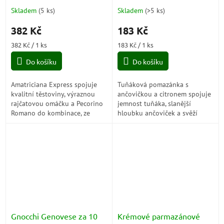
Acciughe e Limone)
Skladem
(
5 ks
)
Skladem
(
>5 ks
)
382 Kč
183 Kč
Měrná
Měrná
382 Kč / 1 ks
183 Kč / 1 ks
cena:
cena:
Do košíku
Do košíku
Amatriciana Express spojuje
Tuňáková pomazánka s
kvalitní těstoviny, výraznou
ančovičkou a citronem spojuje
rajčatovou omáčku a Pecorino
jemnost tuňáka, slanější
Romano do kombinace, ze
hloubku ančoviček a svěží
které během chvíle vznikne
citron do krémové pochoutky,
syté a krásně intenzivní jídlo s
která chutná výrazně,
chutí...
elegantně a překvapivě...
Gnocchi Genovese za 10
Krémové parmazánové