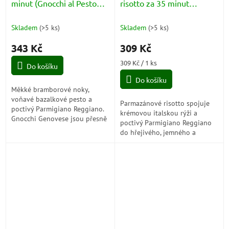
minut (Gnocchi al Pesto
risotto za 35 minut
Genovese)
(Risotto al Parmigiano
Reggiano)
Skladem
(
>5 ks
)
Skladem
(
>5 ks
)
343 Kč
309 Kč
Měrná
309 Kč / 1 ks
Do košíku
cena:
Do košíku
Měkké bramborové noky,
voňavé bazalkové pesto a
Parmazánové risotto spojuje
poctivý Parmigiano Reggiano.
krémovou italskou rýži a
Gnocchi Genovese jsou přesně
poctivý Parmigiano Reggiano
ten typ italského jídla, které
do hřejivého, jemného a
působí lehce, svěže a přitom
elegantního jídla, které chutná
zasytí tak...
čistě, plně a krásně po Itálii.