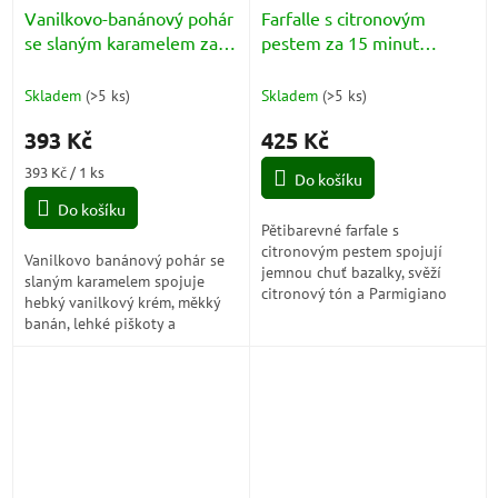
Vanilkovo-banánový pohár
Farfalle s citronovým
se slaným karamelem za
pestem za 15 minut
15 minut (Coppa alla
(Farfalle al Pesto Limone)
Vaniglia, Banana e
Skladem
(
>5 ks
)
Skladem
(
>5 ks
)
Caramello Salato)
393 Kč
425 Kč
Měrná
393 Kč / 1 ks
Do košíku
cena:
Do košíku
Pětibarevné farfale s
citronovým pestem spojují
Vanilkovo banánový pohár se
jemnou chuť bazalky, svěží
slaným karamelem spojuje
citronový tón a Parmigiano
hebký vanilkový krém, měkký
Reggiano do rychlého jídla,
banán, lehké piškoty a
které působí slunečně,
sametový karamelový krém do
elegantně a nečekaně...
sladké tečky, která je jemná,
krémová a...