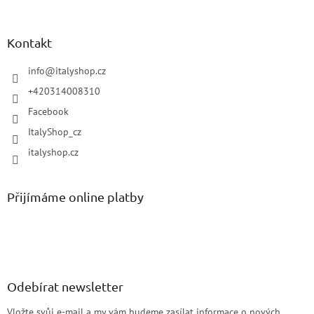
Kontakt
info
@
italyshop.cz
+420314008310
Facebook
ItalyShop_cz
italyshop.cz
Přijímáme online platby
Odebírat newsletter
Vložte svůj e-mail a my vám budeme zasílat informace o nových