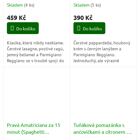
(Pappardelle alla Crema di
Skladem
(
4 ks
)
Skladem
(
5 ks
)
Funghi e Tartufo Nero)
459 Kč
390 Kč
Do košíku
Do košíku
Klasika, která nikdy nezklame.
Čerstvé pappardelle, houbový
Čerstvé lasagne, poctivé ragù,
krém s černým lanýžem a
jemný bešamel a Parmigiano
Parmigiano Reggiano.
Reggiano se v troubě spojí do
Jednoduchý, ale výrazně
voňavého jídla se zlatavou
prémiový set, ze kterého
kůrkou, které chutná jako...
během pár minut připravíte
krémové italské jídlo s...
Pravá Amatriciana za 15
Tuňáková pomazánka s
minut (Spaghetti
ančovičkami a citronem za
all'Amatriciana)
10 minut (Crema di Tonno,