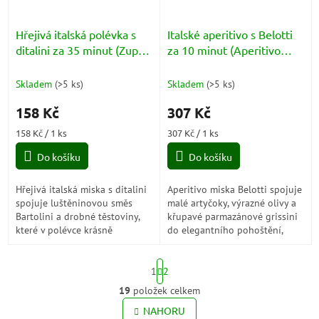
Hřejivá italská polévka s
Italské aperitivo s Belotti
ditalini za 35 minut (Zuppa
za 10 minut (Aperitivo
Rapida con Ditalini)
Belotti all'Italiana)
Skladem
(
>5 ks
)
Skladem
(
>5 ks
)
158 Kč
307 Kč
Měrná
Měrná
158 Kč / 1 ks
307 Kč / 1 ks
cena:
cena:
Do košíku
Do košíku
Hřejivá italská miska s ditalini
Aperitivo miska Belotti spojuje
spojuje luštěninovou směs
malé artyčoky, výrazné olivy a
Bartolini a drobné těstoviny,
křupavé parmazánové grissini
které v polévce krásně
do elegantního pohoštění,
změknou a promění obyčejný
které působí uvolněně, stylově
talíř v syté jídlo s domácí
a krásně po italsku.
S
atmosférou.
1
2
t
r
19
položek celkem
O
á
v
NAHORU
n