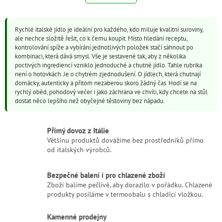
l
k
o
á
v
d
á
Rychlé italské jídlo je ideální pro každého, kdo miluje kvalitní suroviny,
a
n
ale nechce složitě řešit, co k čemu koupit. Místo hledání receptu,
c
í
kontrolování spíže a vybírání jednotlivých položek stačí sáhnout po
í
kombinaci, která dává smysl. Vše je sestavené tak, aby z několika
p
poctivých ingrediencí vzniklo jednoduché a chutné jídlo. Tahle rubrika
r
není o hotovkách. Je o chytrém zjednodušení. O jídlech, která chutnají
v
domácky, autenticky a přitom nezaberou skoro žádný čas. Hodí se na
k
rychlý oběd, pohodový večer i jako záchrana ve chvíli, kdy chcete na stůl
y
dostat něco lepšího než obyčejné těstoviny bez nápadu.
v
ý
p
Přímý dovoz z Itálie
i
Většinu produktů dovážíme bez prostředníků přímo
s
od italských výrobců.
u
Bezpečné balení i pro chlazené zboží
Zboží balíme pečlivě, aby dorazilo v pořádku. Chlazené
produkty posíláme v termoobalu s chladicí vložkou.
Kamenné prodejny