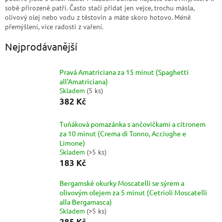
sobě přirozeně patří. Často stačí přidat jen vejce, trochu másla,
olivový olej nebo vodu z těstovin a máte skoro hotovo. Méně
přemýšlení, více radosti z vaření.
Nejprodávanější
Pravá Amatriciana za 15 minut (Spaghetti
all'Amatriciana)
Skladem
(
5 ks
)
382 Kč
Tuňáková pomazánka s ančovičkami a citronem
za 10 minut (Crema di Tonno, Acciughe e
Limone)
Skladem
(
>5 ks
)
183 Kč
Bergamské okurky Moscatelli se sýrem a
olivovým olejem za 5 minut (Cetrioli Moscatelli
alla Bergamasca)
Skladem
(
>5 ks
)
285 Kč