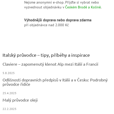
Nejsme anonymní e-shop. Přijďte si vybrat nebo
vyzvednout objednávku v
Českém Brodě a Kolíně
.
Výhodnější doprava nebo doprava zdarma
pří objednávce nad 2.000 Kč
Z
á
p
a
Italský průvodce – tipy, příběhy a inspirace
t
Claviere – zapomenutý klenot Alp mezi Itálií a Francií
í
5.8.2025
Odlišnosti dopravních předpisů v Itálii a v Česku: Podrobný
průvodce řidiče
25.4.2025
Malý průvodce oleji
22.2.2025